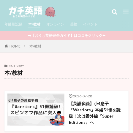
タグ
年齢別記録
児童書 / Middle Grade
本/教材
オンライン
多読
英検
児童書 / Chapter Books
イベント
絵本
図鑑
セール情報
サマースクール
➡️【おうち英語完全ガイド】はココをクリック⬅️
Minecraft
ポケモン
Outschool
知育玩具
HOME
本/教材
STEAM教育
CTP絵本
Raz-Kids
グラフィックノベル
アプリ
BrainPOP
CATEGORY
YouTube
映画
ワークブック
英検
本/教材
まとめ記事
フォニックス
マンガ
ウィンタースクール
ライティング
マイクラ
オンライン
プログラミング
ボードゲーム
2026-07-28
【英語多読】小4息子
英語おもちゃ
DWE
クッキング
多言語
『Warriors』本編51冊を読
イベント
おうち英語全般
娘の記録
破！次は番外編『Super
Editions』へ
息子の記録
親向けの本