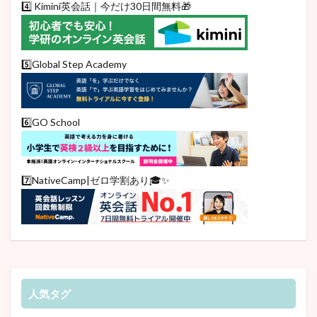
4️⃣ Kimini英会話｜今だけ30日間無料🎁
5️⃣Global Step Academy
6️⃣GO School
7️⃣NativeCamp|ゼロ学割あり🎓✨
人気タグ