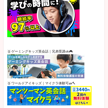
🥈 ゲーミングキッズ英会話｜兄弟受講ok🎮
🥉 ワールドアイキッズ｜マイクラ体験可🧱🔨