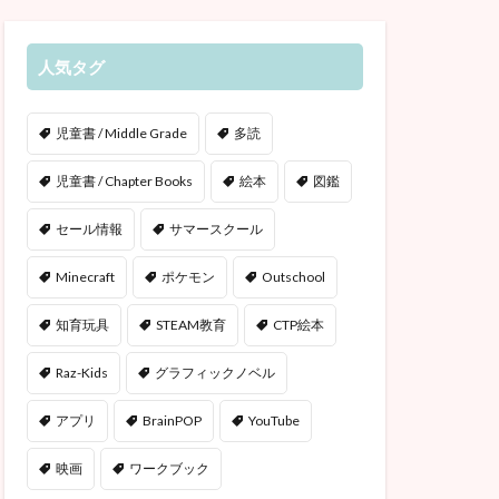
人気タグ
児童書 / Middle Grade
多読
児童書 / Chapter Books
絵本
図鑑
セール情報
サマースクール
Minecraft
ポケモン
Outschool
知育玩具
STEAM教育
CTP絵本
Raz-Kids
グラフィックノベル
アプリ
BrainPOP
YouTube
映画
ワークブック