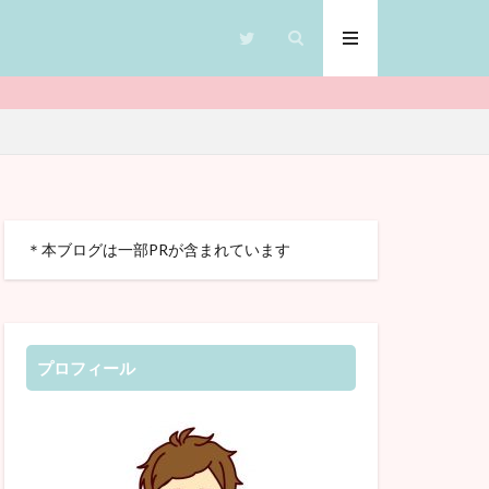
CTP絵本
＊本ブログは一部PRが含まれています
クブック
英検
クラ
グ
多言語
プロフィール