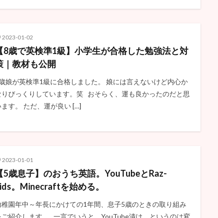
2023-01-02
【8歳で英検準1級】小学生が合格した勉強法と対
策｜教材も公開
8歳娘が英検準1級に合格しました。 娘には言えないけど内心か
なりびっくりしています。笑 おそらく、運も良かったのだと思
います。 ただ、運が良い […]
2023-01-01
【5歳息子】のおうち英語。YouTubeとRaz-
kids。Minecraftを始める。
幼稚園年中～年長にかけての1年間、息子5歳のときの取り組み
をご紹介します。 一言でいうと、YouTube漬け、というのは変