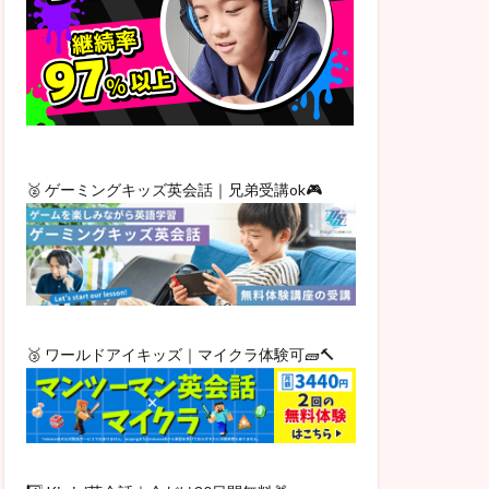
🥈 ゲーミングキッズ英会話｜兄弟受講ok🎮
🥉 ワールドアイキッズ｜マイクラ体験可🧱🔨