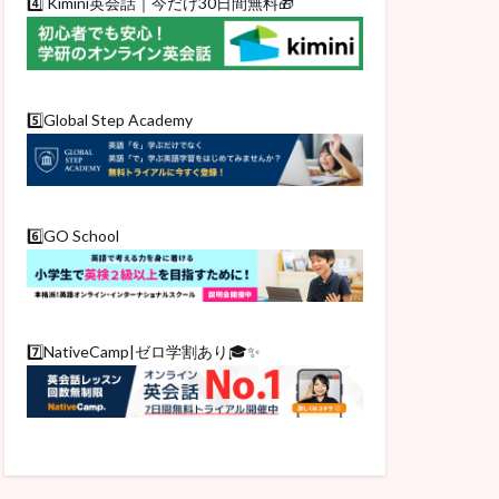
4️⃣ Kimini英会話｜今だけ30日間無料🎁
5️⃣Global Step Academy
6️⃣GO School
7️⃣NativeCamp|ゼロ学割あり🎓✨