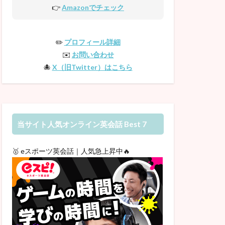
👉
Amazonでチェック
✏️
プロフィール詳細
✉️
お問い合わせ
🐙
X（旧Twitter）はこちら
当サイト人気オンライン英会話 Best 7
🥇 eスポーツ英会話｜人気急上昇中🔥