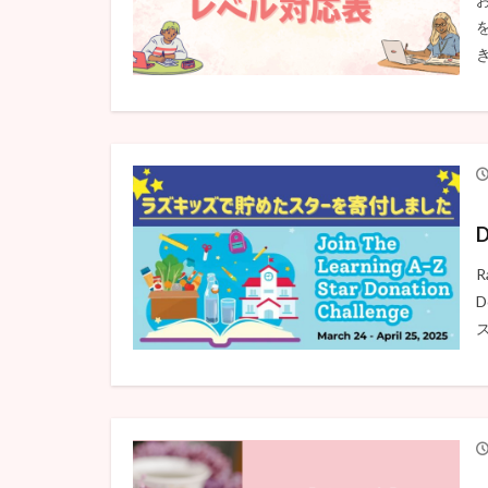
D
D
ス