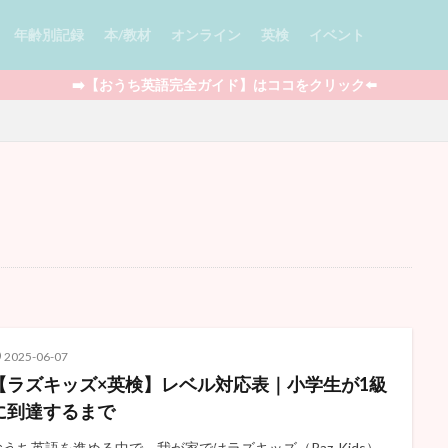
年齢別記録
本/教材
オンライン
英検
イベント
➡️【おうち英語完全ガイド】はココをクリック⬅️
ade
多読
児童書 / Chapter Books
絵本
図鑑
セール情報
Minecraft
ポケモン
Outschool
知育玩具
STEAM教育
ラフィックノベル
アプリ
BrainPOP
YouTube
映画
ワー
フォニックス
マンガ
ウィンタースクール
ライティング
マイ
プログラミング
ボードゲーム
英語おもちゃ
DWE
クッキン
うち英語全般
娘の記録
息子の記録
親向けの本
2025-06-07
【ラズキッズ×英検】レベル対応表｜小学生が1級
検索
に到達するまで
おうち英語を進める中で、我が家ではラズキッズ（Raz-Kids）