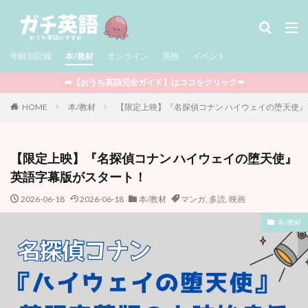
タグ
年齢別記録
児童書 / Middle Grade
本/教材
オンライン
多読
英検
児童書 / Chapter Books
イベント
絵本
図鑑
セール情報
サマースクール
➡️【おうち英語完全ガイド】はココをクリック⬅️
Minecraft
ポケモン
Outschool
知育玩具
HOME
本/教材
【限定上映】『名探偵コナン ハイウェイの堕天使
STEAM教育
CTP絵本
Raz-Kids
グラフィックノベル
アプリ
BrainPOP
【限定上映】『名探偵コナン ハイウェイの堕天使』
YouTube
映画
ワークブック
英検
英語字幕版がスタート！
まとめ記事
フォニックス
マンガ
2026-06-18
2026-06-18
本/教材
マンガ
,
多読
,
映画
ウィンタースクール
ライティング
マイクラ
オンライン
プログラミング
ボードゲーム
本/教材
英語おもちゃ
DWE
クッキング
多言語
イベント
おうち英語全般
娘の記録
息子の記録
親向けの本