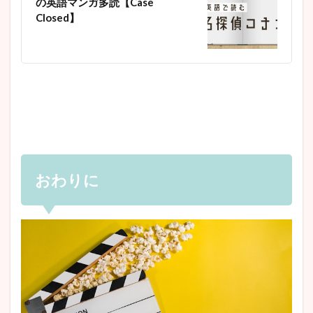
の英語マンガ多読【Case
Closed】
おわりに