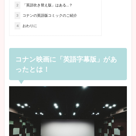
2
「英語吹き替え版」はある…？
3
コナンの英語版コミックのご紹介
4
おわりに
コナン映画に「英語字幕版」があ
ったとは！