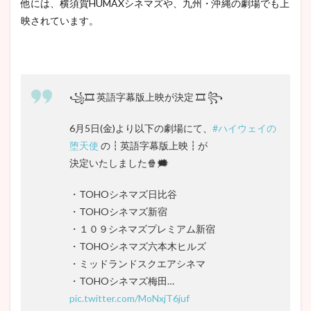
他には、横須賀HUMAXシネマズや、九州・沖縄の劇場でも上
映されています。
꧁🎞 英語字幕版上映が決定 🎞 ꧂
6月5日(金)より以下の劇場にて、
#ハイウェイの
堕天使
の┇英語字幕版上映┇が
決定いたしました🍿🗯
・TOHOシネマズ日比谷
・TOHOシネマズ新宿
・１０９シネマズプレミアム新宿
・TOHOシネマズ六本木ヒルズ
・ミッドランドスクエアシネマ
・TOHOシネマズ梅田…
pic.twitter.com/MoNxjT6juf