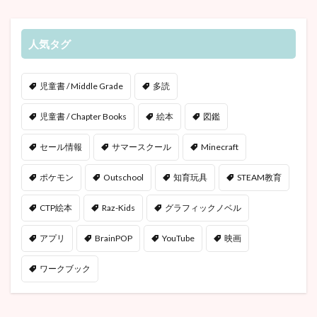
人気タグ
児童書 / Middle Grade
多読
児童書 / Chapter Books
絵本
図鑑
セール情報
サマースクール
Minecraft
ポケモン
Outschool
知育玩具
STEAM教育
CTP絵本
Raz-Kids
グラフィックノベル
アプリ
BrainPOP
YouTube
映画
ワークブック