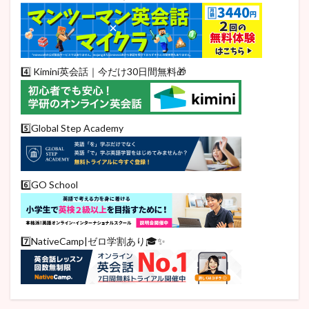
4️⃣ Kimini英会話｜今だけ30日間無料🎁
5️⃣Global Step Academy
6️⃣GO School
7️⃣NativeCamp|ゼロ学割あり🎓✨