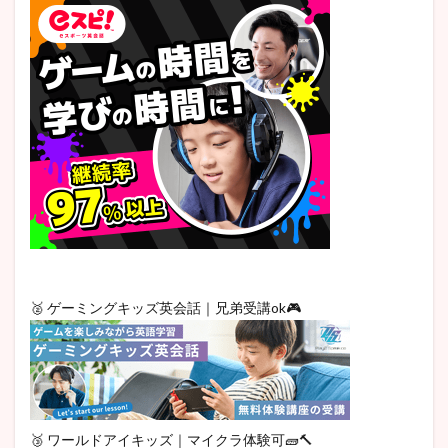
🥈 ゲーミングキッズ英会話｜兄弟受講ok🎮
🥉 ワールドアイキッズ｜マイクラ体験可🧱🔨