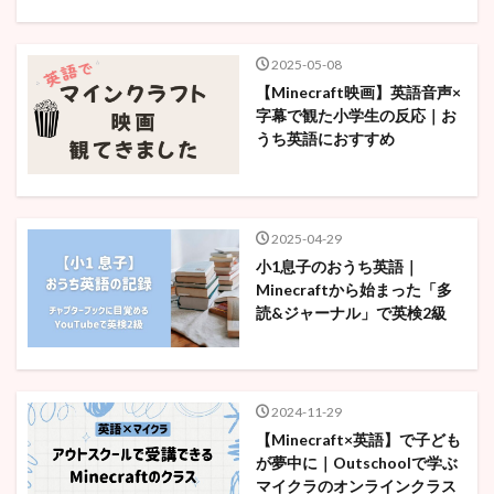
2025-05-08
【Minecraft映画】英語音声×
字幕で観た小学生の反応｜お
うち英語におすすめ
2025-04-29
小1息子のおうち英語｜
Minecraftから始まった「多
読&ジャーナル」で英検2級
2024-11-29
【Minecraft×英語】で子ども
が夢中に｜Outschoolで学ぶ
マイクラのオンラインクラス