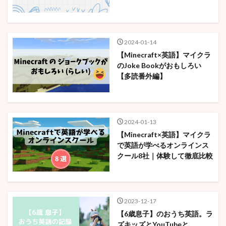
2024-01-14
【Minecraft×英語】マイクラ
のJoke Bookがおもしろい
【多読番外編】
2024-01-13
【Minecraft×英語】マイクラ
で英語が学べるオンラインス
クール8社｜体験して徹底比較
2023-12-17
【6歳息子】のおうち英語。ラ
ズキッズとYouTubeと