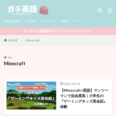
タグ
年齢別記録
児童書 / Middle Grade
本/教材
オンライン
多読
英検
児童書 / Chapter Books
イベント
絵本
図鑑
セール情報
サマースクール
➡️【おうち英語完全ガイド】はココをクリック⬅️
Minecraft
ポケモン
Outschool
知育玩具
HOME
Minecraft
STEAM教育
CTP絵本
Raz-Kids
グラフィックノベル
アプリ
BrainPOP
TAG
YouTube
映画
ワークブック
英検
Minecraft
まとめ記事
フォニックス
マンガ
ウィンタースクール
ライティング
マイクラ
オンライン
プログラミング
ボードゲーム
2025-08-03
【Minecraft×英語】マンツー
英語おもちゃ
DWE
クッキング
多言語
マンで自由度高｜小学生の
イベント
おうち英語全般
娘の記録
『ゲーミングキッズ英会話』
体験
息子の記録
親向けの本