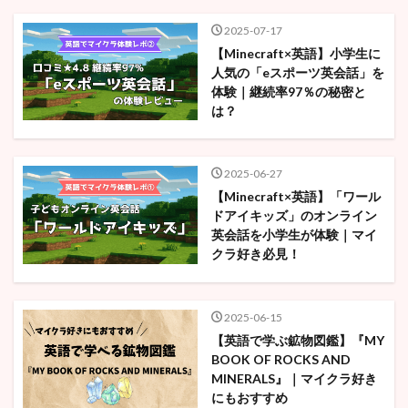
検索
2025-07-17
【Minecraft×英語】小学生に
人気の「eスポーツ英会話」を
体験｜継続率97％の秘密と
は？
2025-06-27
【Minecraft×英語】「ワール
ドアイキッズ」のオンライン
英会話を小学生が体験｜マイ
クラ好き必見！
2025-06-15
【英語で学ぶ鉱物図鑑】『MY
BOOK OF ROCKS AND
MINERALS』｜マイクラ好き
にもおすすめ