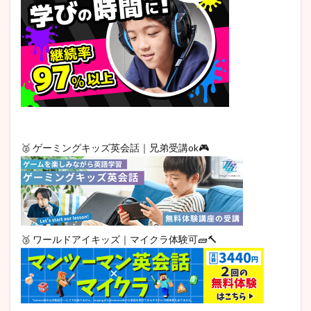
🥈 ゲーミングキッズ英会話｜兄弟受講ok🎮
🥉 ワールドアイキッズ｜マイクラ体験可🧱🔨