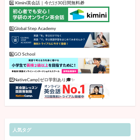
4️⃣ Kimini英会話｜今だけ30日間無料🎁
5️⃣Global Step Academy
6️⃣GO School
7️⃣NativeCamp|ゼロ学割あり🎓✨
人気タグ