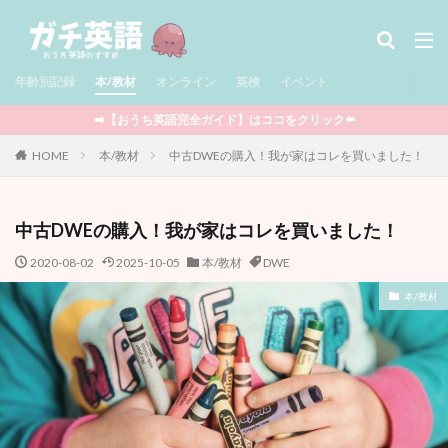
タグ
年齢別記録
児童書 / Middle Grade
本/教材
オンライン
多読
英検
児童書 / Chapter Books
イベント
絵本
図鑑
セール情報
サマースクール
➡️【おうち英語完全ガイド】はココをクリック⬅️
Minecraft
ポケモン
Outschool
知育玩具
HOME
本/教材
中古DWEの購入！我が家はコレを買いました！
STEAM教育
CTP絵本
Raz-Kids
グラフィックノベル
アプリ
BrainPOP
中古DWEの購入！我が家はコレを買いました！
YouTube
映画
ワークブック
英検
まとめ記事
フォニックス
マンガ
2020-08-02
2025-10-05
本/教材
DWE
ウィンタースクール
ライティング
マイクラ
本/教材
オンライン
プログラミング
ボードゲーム
英語おもちゃ
DWE
クッキング
多言語
イベント
おうち英語全般
娘の記録
息子の記録
親向けの本