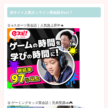
当サイト人気オンライン英会話 Best 7
🥇 eスポーツ英会話｜人気急上昇中🔥
🥈 ゲーミングキッズ英会話｜兄弟受講ok🎮