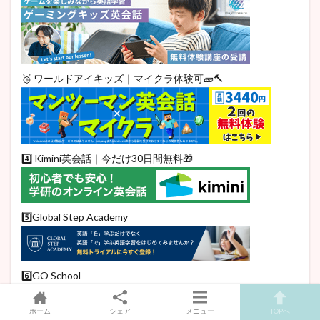
🥉 ワールドアイキッズ｜マイクラ体験可🧱🔨
4️⃣ Kimini英会話｜今だけ30日間無料🎁
5️⃣Global Step Academy
6️⃣GO School
ホーム
シェア
メニュー
TOPへ