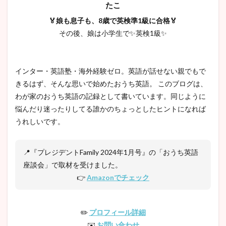
たこ
🏅娘も息子も、8歳で英検準1級に合格🏅
その後、娘は小学生で✨英検1級✨
インター・英語塾・海外経験ゼロ。英語が話せない親でもで
きるはず、そんな思いで始めたおうち英語。 このブログは、
わが家のおうち英語の記録として書いています。同じように
悩んだり迷ったりしてる誰かのちょっとしたヒントになれば
うれしいです。
📍『プレジデントFamily 2024年1月号』の「おうち英語
座談会」で取材を受けました。
👉
Amazonでチェック
✏️
プロフィール詳細
✉️
お問い合わせ