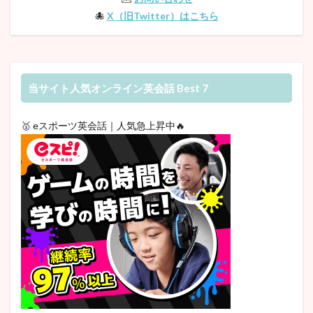
🐙
X（旧Twitter）はこちら
当サイト人気オンライン英会話 Best 7
🥇 eスポーツ英会話｜人気急上昇中🔥