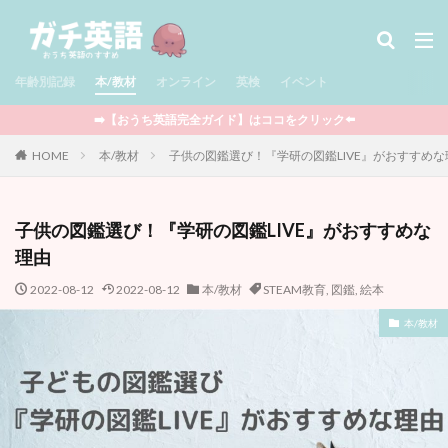
タグ
年齢別記録
児童書 / Middle Grade
本/教材
オンライン
多読
英検
児童書 / Chapter Books
イベント
絵本
図鑑
セール情報
サマースクール
➡️【おうち英語完全ガイド】はココをクリック⬅️
Minecraft
ポケモン
Outschool
知育玩具
HOME
本/教材
子供の図鑑選び！『学研の図鑑LIVE』がおすすめな
STEAM教育
CTP絵本
Raz-Kids
グラフィックノベル
アプリ
BrainPOP
子供の図鑑選び！『学研の図鑑LIVE』がおすすめな
YouTube
映画
ワークブック
英検
理由
まとめ記事
フォニックス
マンガ
2022-08-12
2022-08-12
本/教材
STEAM教育
,
図鑑
,
絵本
ウィンタースクール
ライティング
マイクラ
オンライン
プログラミング
ボードゲーム
本/教材
英語おもちゃ
DWE
クッキング
多言語
イベント
おうち英語全般
娘の記録
息子の記録
親向けの本