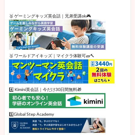
🥈 ゲーミングキッズ英会話｜兄弟受講ok🎮
🥉 ワールドアイキッズ｜マイクラ体験可🧱🔨
4️⃣ Kimini英会話｜今だけ30日間無料🎁
5️⃣Global Step Academy