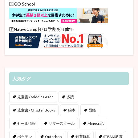
6️⃣GO School
7️⃣NativeCamp|ゼロ学割あり🎓✨
人気タグ
児童書 / Middle Grade
多読
児童書 / Chapter Books
絵本
図鑑
セール情報
サマースクール
Minecraft
ポケモン
Outschool
知育玩具
STEAM教育