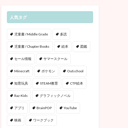
人気タグ
児童書 / Middle Grade
多読
児童書 / Chapter Books
絵本
図鑑
セール情報
サマースクール
Minecraft
ポケモン
Outschool
知育玩具
STEAM教育
CTP絵本
Raz-Kids
グラフィックノベル
アプリ
BrainPOP
YouTube
映画
ワークブック