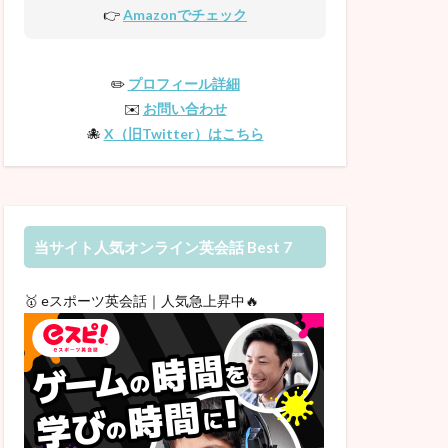
👉
Amazonでチェック
✏️
プロフィール詳細
✉️
お問い合わせ
🐙
X（旧Twitter）はこちら
当サイト人気オンライン英会話 Best 7
🥇 eスポーツ英会話｜人気急上昇中🔥