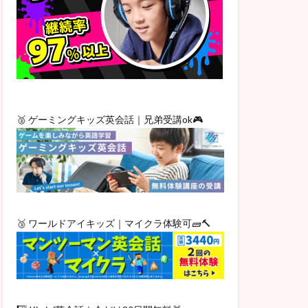
🥈 ゲーミングキッズ英会話｜兄弟受講ok🎮
🥉 ワールドアイキッズ｜マイクラ体験可🧱🔨