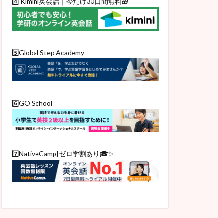
4️⃣ Kimini英会話｜今だけ30日間無料🎁
5️⃣Global Step Academy
6️⃣GO School
7️⃣NativeCamp|ゼロ学割あり🎓✨