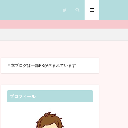
CTP絵本
＊本ブログは一部PRが含まれています
クブック
英検
クラ
グ
多言語
プロフィール