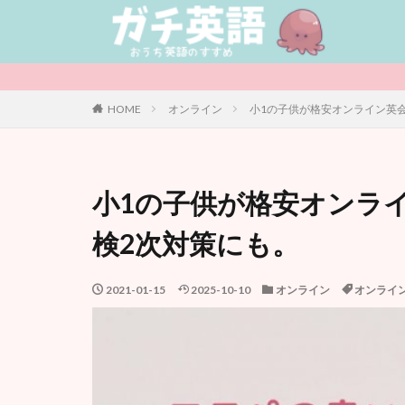
カテゴリー
HOME
オンライン
小1の子供が格安オンライン英会
タグ
児童書 / Middle Gr
小1の子供が格安オンライ
サマースクール
Raz-Kids
グ
検2次対策にも。
まとめ記事
オンライン
2021-01-15
2025-10-10
オンライン
オンライ
イベント
お