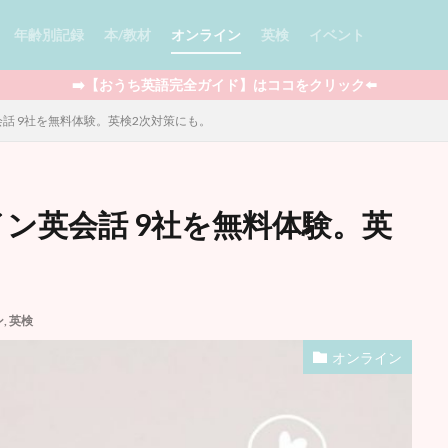
年齢別記録
本/教材
オンライン
英検
イベント
➡️【おうち英語完全ガイド】はココをクリック⬅️
話 9社を無料体験。英検2次対策にも。
ade
多読
児童書 / Chapter Books
絵本
図鑑
セール情報
ン英会話 9社を無料体験。英
Minecraft
ポケモン
Outschool
知育玩具
STEAM教育
ラフィックノベル
アプリ
BrainPOP
YouTube
映画
ワー
フォニックス
マンガ
ウィンタースクール
ライティング
マイ
プログラミング
ボードゲーム
英語おもちゃ
DWE
クッキン
ン
,
英検
うち英語全般
娘の記録
息子の記録
親向けの本
オンライン
検索