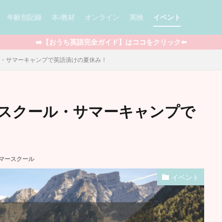
年齢別記録
本/教材
オンライン
英検
イベント
➡️【おうち英語完全ガイド】はココをクリック⬅️
ル・サマーキャンプで英語漬けの夏休み！
ade
多読
児童書 / Chapter Books
絵本
図鑑
セール情報
ースクール・サマーキャンプで
Minecraft
ポケモン
Outschool
知育玩具
STEAM教育
ラフィックノベル
アプリ
BrainPOP
YouTube
映画
ワー
フォニックス
マンガ
ウィンタースクール
ライティング
マイ
プログラミング
ボードゲーム
英語おもちゃ
DWE
クッキン
マースクール
うち英語全般
娘の記録
息子の記録
親向けの本
イベント
検索