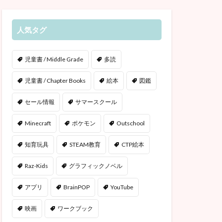
人気タグ
児童書 / Middle Grade
多読
児童書 / Chapter Books
絵本
図鑑
セール情報
サマースクール
Minecraft
ポケモン
Outschool
知育玩具
STEAM教育
CTP絵本
Raz-Kids
グラフィックノベル
アプリ
BrainPOP
YouTube
映画
ワークブック