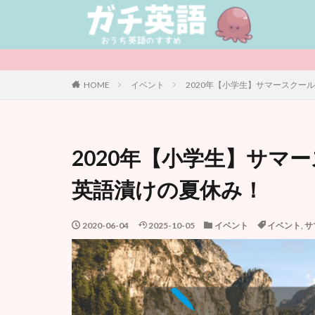
カテゴリー
HOME
イベント
2020年【小学生】サマースクー
タグ
児童書 / Middle Gr
2020年【小学生】サマ
サマースクール
Raz-Kids
グ
英語漬けの夏休み！
まとめ記事
オンライン
2020-06-04
2025-10-05
イベント
イベント
,
サ
イベント
お