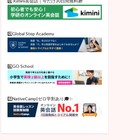
4️⃣ Kimini英会話｜今だけ30日間無料🎁
5️⃣Global Step Academy
6️⃣GO School
7️⃣NativeCamp|ゼロ学割あり🎓✨