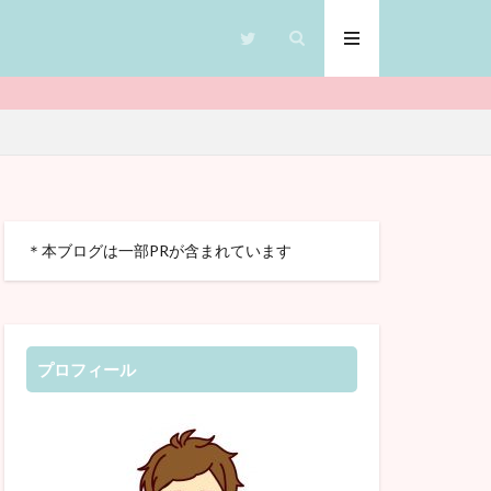
CTP絵本
＊本ブログは一部PRが含まれています
クブック
英検
クラ
グ
多言語
プロフィール