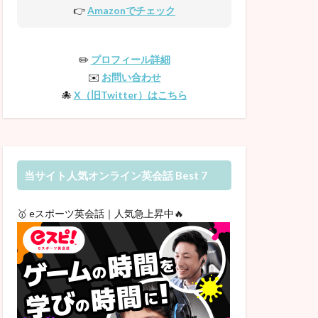
👉
Amazonでチェック
✏️
プロフィール詳細
✉️
お問い合わせ
🐙
X（旧Twitter）はこちら
当サイト人気オンライン英会話 Best 7
🥇 eスポーツ英会話｜人気急上昇中🔥