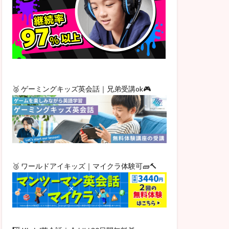
🥈 ゲーミングキッズ英会話｜兄弟受講ok🎮
🥉 ワールドアイキッズ｜マイクラ体験可🧱🔨