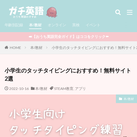
タグ
年齢別記録
児童書 / Middle Grade
本/教材
オンライン
多読
英検
児童書 / Chapter Books
イベント
絵本
図鑑
セール情報
サマースクール
➡️【おうち英語完全ガイド】はココをクリック⬅️
Minecraft
ポケモン
Outschool
知育玩具
HOME
本/教材
小学生のタッチタイピングにおすすめ！無料サイト
STEAM教育
CTP絵本
Raz-Kids
グラフィックノベル
アプリ
BrainPOP
小学生のタッチタイピングにおすすめ！無料サイト
YouTube
映画
ワークブック
英検
2選
まとめ記事
フォニックス
マンガ
2022-10-16
本/教材
STEAM教育
,
アプリ
ウィンタースクール
ライティング
マイクラ
オンライン
プログラミング
ボードゲーム
本/教材
英語おもちゃ
DWE
クッキング
多言語
イベント
おうち英語全般
娘の記録
息子の記録
親向けの本