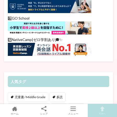
6️⃣GO School
7️⃣NativeCamp|ゼロ学割あり🎓✨
人気タグ
児童書 / Middle Grade
多読
児童書 / Chapter Books
絵本
図鑑
ホーム
シェア
メニュー
TOPへ