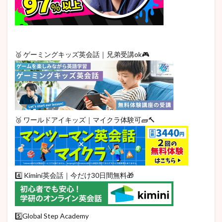
🥈 ゲーミングキッズ英会話｜兄弟受講ok🎮
🥉 ワールドアイキッズ｜マイクラ体験可🧱🔨
4️⃣ Kimini英会話｜今だけ30日間無料🎁
5️⃣Global Step Academy