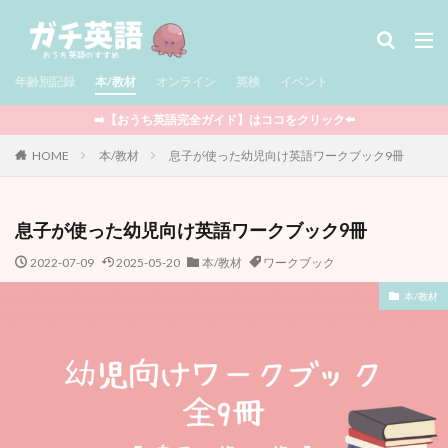
タグ
年齢別記録
児童書 / Middle Grade
本/教材
オンライン
多読
英検
児童書 / Chapter Books
イベント
絵本
図鑑
セール情報
サマースクール
➡️【おうち英語完全ガイド】はココをクリック⬅️
Minecraft
ポケモン
Outschool
知育玩具
HOME
本/教材
息子が使った幼児向け英語ワークブック9冊
STEAM教育
CTP絵本
Raz-Kids
グラフィックノベル
アプリ
BrainPOP
息子が使った幼児向け英語ワークブック9冊
YouTube
映画
ワークブック
英検
まとめ記事
フォニックス
マンガ
2022-07-09
2025-05-20
本/教材
ワークブック
ウィンタースクール
ライティング
マイクラ
本/教材
オンライン
プログラミング
ボードゲーム
英語おもちゃ
DWE
クッキング
多言語
イベント
おうち英語全般
娘の記録
息子の記録
親向けの本