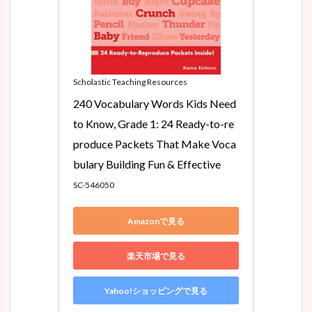
Scholastic Teaching Resources
240 Vocabulary Words Kids Need 
to Know, Grade 1: 24 Ready-to-re
produce Packets That Make Voca
bulary Building Fun & Effective
SC-546050
Amazonで見る
楽天市場で見る
Yahoo!ショッピングで見る