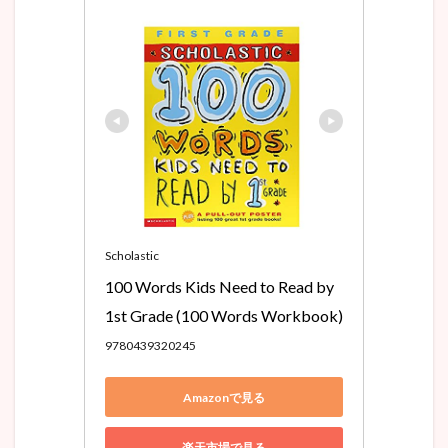
Scholastic
100 Words Kids Need to Read by 
1st Grade (100 Words Workbook)
9780439320245
Amazonで見る
楽天市場で見る