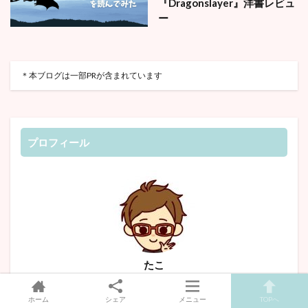
『Dragonslayer』洋書レビュ
ー
＊本ブログは一部PRが含まれています
プロフィール
たこ
🏅娘も息子も、8歳で英検準1級に合格🏅
ホーム
シェア
メニュー
TOPへ
その後、娘は小学生で✨英検1級✨